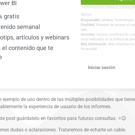
wer BI
Información básica sobre pr
datos
 gratis
Responsable
: Midway Technologies
Finalidad
: Disponer de acceso al con
tenido semanal
web.
Derechos
: Acceso, rectificación o 
otips, artículos y webinars
otros indicados en la política de pri
Más información
: Más información e
 el contenido que te
Privacidad:
e
Iniciar sesión
ejemplo de uso dentro de las múltiples posibilidades que tiene
ablemente la experiencia de usuario de los informes.
este post guárdatelo en favoritos para futuras consultas. ⭐😉
ienes dudas o aclaraciones. Trataremos de echarte un cable.