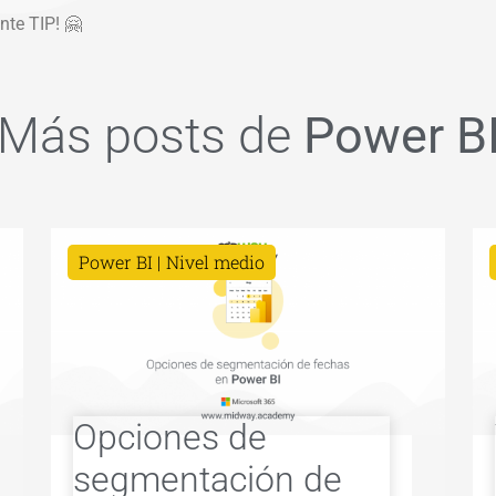
nte TIP! 🤗
Más posts de
Power B
Power BI
Nivel medio
Opciones de
segmentación de