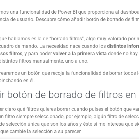
mos una funcionalidad de Power BI que proporciona al dashbo
encia de usuario. Descubre cómo añadir botón de borrado de filt
que hablamos es la de “borrado filtros”, algo muy valorado por n
cuadro de mando. La necesidad nace cuando los
distintos info
os filtros
, y para poder
volver a la primera vista
donde no hay n
distintos filtros manualmente, uno a uno.
crearemos un botón que recoja la funcionalidad de borrar todos 
pinchando en él.
 botón de borrado de filtros en
er claro qué filtros quieres borrar cuando pulses el botón que va
un filtro siempre seleccionado, por ejemplo, algún filtro de selec
 de selección única que son los años y éste si me interesa que s
l que cambie la selección a su parecer.