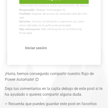
Información básica sobre protección de datos
Responsable
: Midway Technologies SL.
Finalidad
: Disponer de acceso al contenido total del sitio
web.
Derechos
: Acceso, rectificación o supresión, así como
otros indicados en la política de privacidad.
Más información
: Más información en la Política de
Privacidad:
Iniciar sesión
¡Hurra, hemos conseguido compartir nuestro flujo de
Power Automate! 😊
Deja tus comentarios en la cajita debajo de este post si te
ha ayudado o quieres compartir alguna duda.
⭐ Recuerda que puedes guardar este post en favoritos