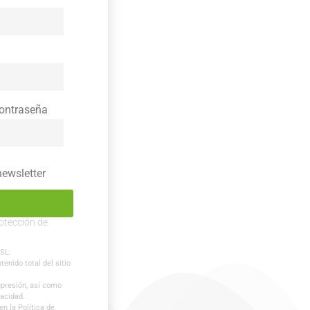
contraseña
newsletter
otección de
 SL.
tenido total del sitio
supresión, así como
vacidad.
n la Política de