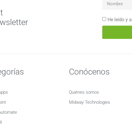
t
He leído y 
wsletter
egorías
Conócenos
Apps
Quiénes somos
int
Midway Technologies
Automate
I