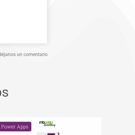
l déjanos un comentario
ps
Power Apps