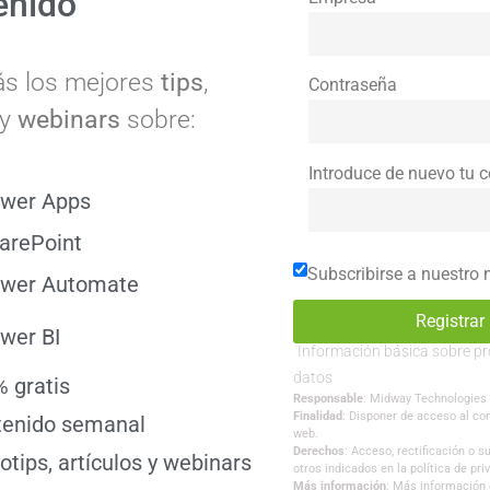
enido
ás los mejores
tips
,
Contraseña
y
webinars
sobre:
Introduce de nuevo tu 
wer Apps
arePoint
Subscribirse a nuestro 
wer Automate
wer BI
Información básica sobre pr
datos
 gratis
Responsable
: Midway Technologies
Finalidad
: Disponer de acceso al con
tenido semanal
web.
Derechos
: Acceso, rectificación o 
otips, artículos y webinars
otros indicados en la política de pri
Más información
: Más información e