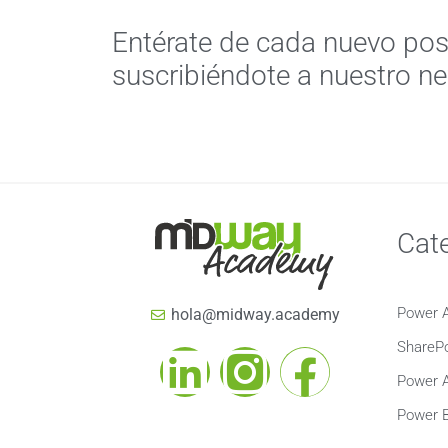
Entérate de cada nuevo pos
suscribiéndote a nuestro ne
Cat
Power 
hola@midway.academy
SharePo
Power 
Power B