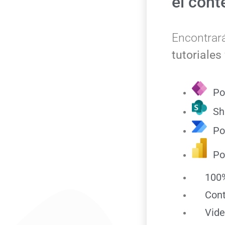
el cont
Encontrar
tutoriales
Po
Sh
Po
Po
100%
Con
Vide