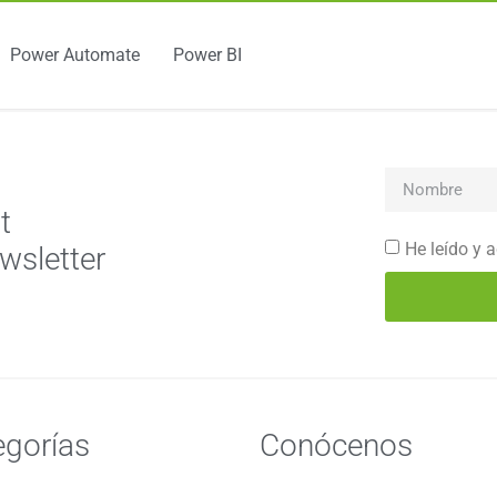
Power Automate
Power BI
t
He leído y 
wsletter
egorías
Conócenos