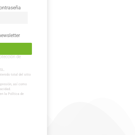
contraseña
newsletter
otección de
 SL.
tenido total del sitio
supresión, así como
vacidad.
n la Política de