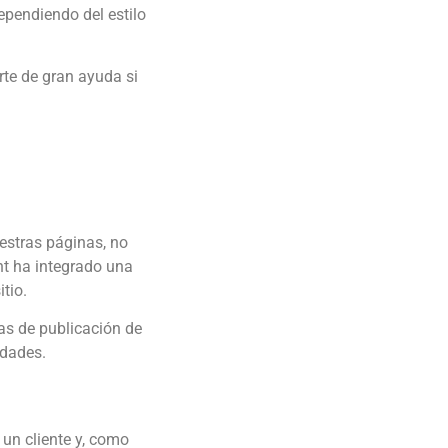
ependiendo del estilo
rte de gran ayuda si
estras páginas, no
nt ha integrado una
tio.
las de publicación de
idades.
 un cliente y, como