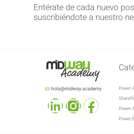
Entérate de cada nuevo pos
suscribiéndote a nuestro ne
Cat
Power 
hola@midway.academy
SharePo
Power 
Power B