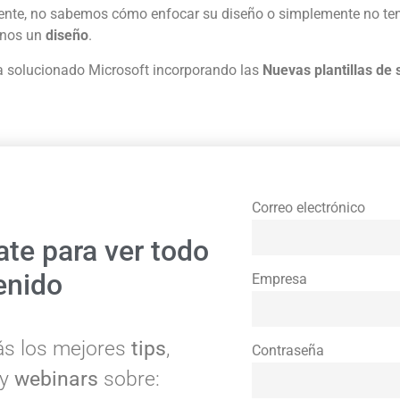
ente, no sabemos cómo enfocar su diseño o simplemente no te
rnos un
diseño
.
a solucionado Microsoft incorporando las
Nuevas plantillas de 
Correo electrónico
ate para ver todo
enido
Empresa
ás los mejores
tips
,
Contraseña
y
webinars
sobre: