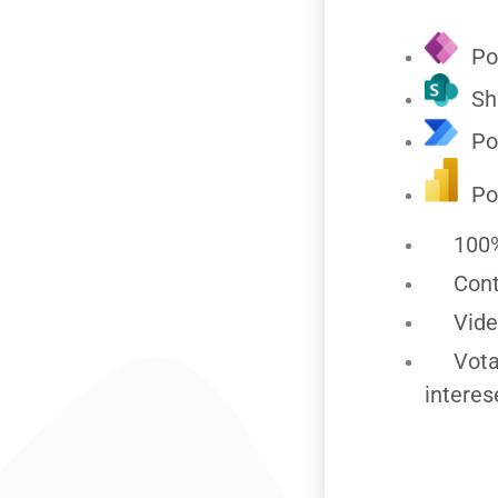
Po
Sh
Po
Po
100%
Con
Vide
Vota
interes