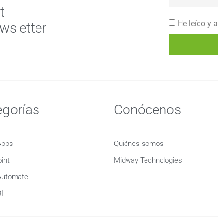
t
He leído y 
wsletter
egorías
Conócenos
Apps
Quiénes somos
int
Midway Technologies
Automate
I