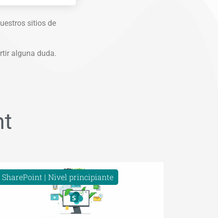
uestros sitios de
rtir alguna duda.
nt
SharePoint
Nivel principiante