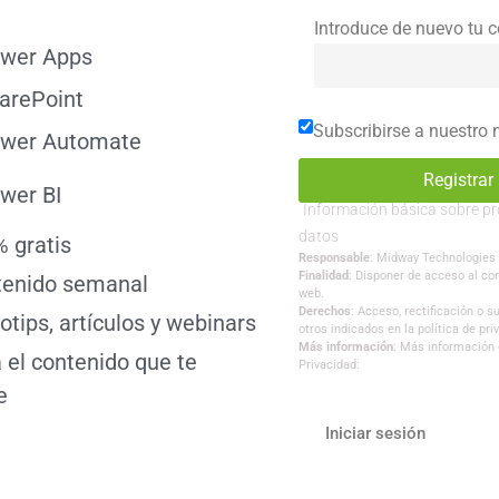
Introduce de nuevo tu 
wer Apps
arePoint
Subscribirse a nuestro 
wer Automate
wer BI
Información básica sobre pr
datos
 gratis
Responsable
: Midway Technologies
Finalidad
: Disponer de acceso al con
tenido semanal
web.
Derechos
: Acceso, rectificación o 
otips, artículos y webinars
otros indicados en la política de pri
Más información
: Más información e
 el contenido que te
Privacidad:
e
Iniciar sesión